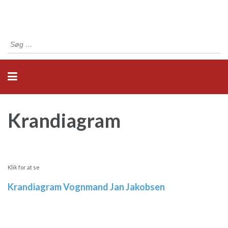
Søg
efter:
Krandiagram
Klik for at se
Krandiagram Vognmand Jan Jakobsen