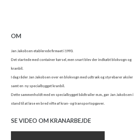
OM
Jan Jakobsen etablerede firmaet i 1993.
Det startede med container kørsel, men snart blev der indkøbt blokvogn og
kranbil.
I dag råder Jan Jakobsen over en blokvogn med udtræk og styrebarer aksler
samt en ny specialbygget kranbil.
Dette sammenholdt med en specialbygget bådtrailer m.m., gør Jan Jakobsen i
stand til at løse en bred vifte af kran- og transportopgaver.
SE VIDEO OM KRANARBEJDE