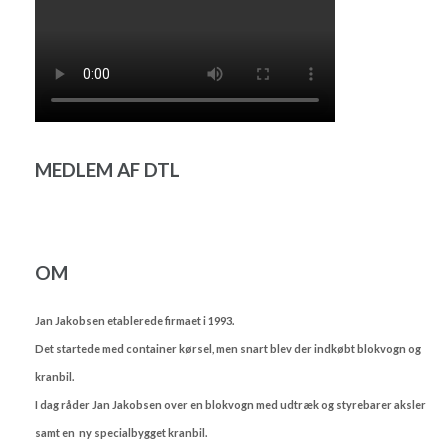
MEDLEM AF DTL
OM
Jan Jakobsen etablerede firmaet i 1993.
Det startede med container kørsel, men snart blev der indkøbt blokvogn og
kranbil.
I dag råder Jan Jakobsen over en blokvogn med udtræk og styrebarer aksler
samt en ny specialbygget kranbil.