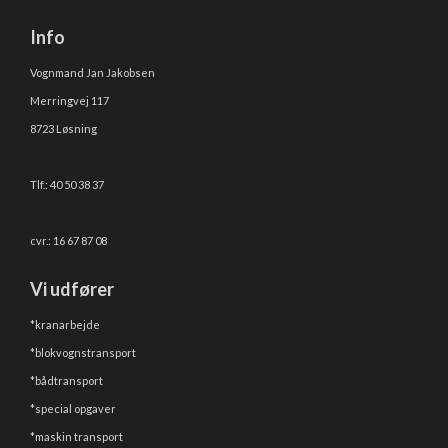
Info
Vognmand Jan Jakobsen
Merringvej 117
8723 Løsning
Tlf.: 40 50 38 37
cvr.: 16 67 87 08
Vi udfører
*kranarbejde
*blokvognstransport
*bådtransport
*special opgaver
*maskin transport